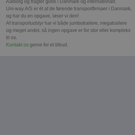
Aalborg og fragter gods i Danmark og internationalt.
d
b
Uni-way A/S er ét af de førende transportfirmaer i Danmark,
s
f
og har du en opgave, løser vi den!
p
Af transportudstyr har vi både jumbotrailere, megatrailere
b
p
og meget andet, så ingen opgave er for stor eller kompleks
o
o
til os.
i
s
Kontakt os
gerne for et tilbud.
p
b
i
s
CookieScriptConsent
4 uger 2
D
CookieScript
dage
b
uniway.dk
C
S
t
a
p
o
ti
b
D
n
a
S
c
f