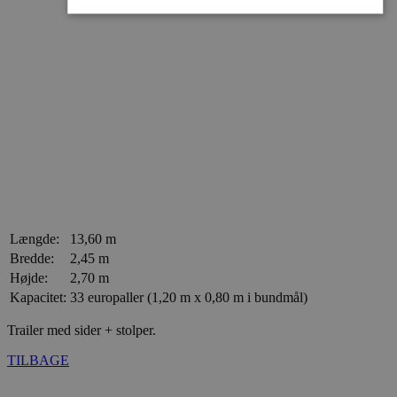
Absolut nødvendige
Målretning
Absolut nødvendige cookies muliggør hjemmesidens
grundlæggende funktionalitet såsom brugerlogin og
kontoadministration. Hjemmesiden kan ikke bruges
korrekt uden de absolut nødvendige cookies.
Udbyder /
Navn
Udløbsdato
Domæne
VISITOR_PRIVACY_METADATA
5 måneder
YouTube
3 uger
.youtube.com
Længde:
13,60 m
Bredde:
2,45 m
Højde:
2,70 m
Kapacitet:
33 europaller (1,20 m x 0,80 m i bundmål)
Trailer med sider + stolper.
TILBAGE