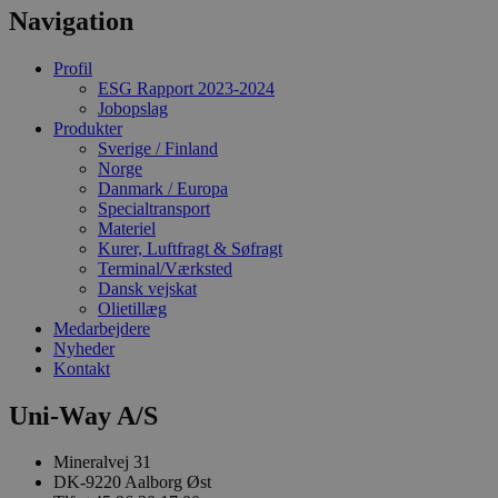
Navigation
Profil
ESG Rapport 2023-2024
Jobopslag
Produkter
Sverige / Finland
Norge
CookieScriptConsent
4 uger 2
CookieScript
Danmark / Europa
dage
uniway.dk
Specialtransport
Materiel
Kurer, Luftfragt & Søfragt
Terminal/Værksted
Dansk vejskat
Olietillæg
Medarbejdere
Nyheder
Kontakt
Uni-Way A/S
Mineralvej 31
DK-9220 Aalborg Øst