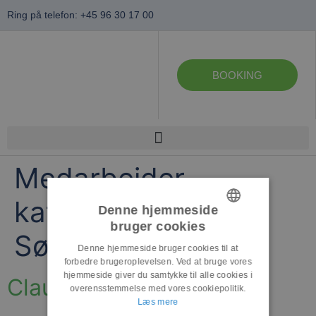
Ring på telefon: +45 96 30 17 00
BOOKING
Medarbejder
kategori:
Kurer,
Denne hjemmeside
bruger cookies
DANISH
Søfragt & Luftfragt
Denne hjemmeside bruger cookies til at
ENGLISH
forbedre brugeroplevelsen. Ved at bruge vores
hjemmeside giver du samtykke til alle cookies i
Claus Madsen
overensstemmelse med vores cookiepolitik.
Læs mere