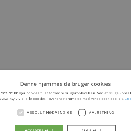
Denne hjemmeside bruger cookies
eside bruger cookies til at forbedre brugeroplevelsen. Ved at bruge vore
du samtykke til alle cookies i overensstemmelse med vores cookiepolitik.
Læs
ABSOLUT NØDVENDIGE
MÅLRETNING
ACCEPTER ALLE
AFVIS ALLE