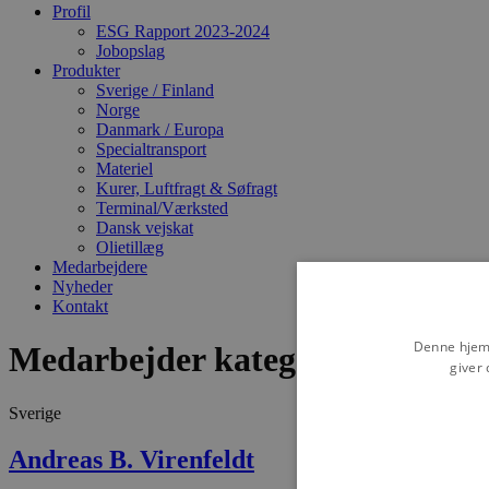
Profil
ESG Rapport 2023-2024
Jobopslag
Produkter
Sverige / Finland
Norge
Danmark / Europa
Specialtransport
Materiel
Kurer, Luftfragt & Søfragt
Terminal/Værksted
Dansk vejskat
Olietillæg
Medarbejdere
Nyheder
Kontakt
Denne hjemm
Medarbejder kategori:
Sverige
giver 
Sverige
Andreas B. Virenfeldt