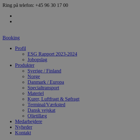
Videre
Ring på telefon: +45 96 30 17 00
til
indhold
Booking
Profil
ESG Rapport 2023-2024
Jobopslag
Produkter
Sverige / Finland
Norge
Danmark / Europa
Specialtransport
Materiel
Kurer, Luftfragt & Søfragt
Terminal/Værksted
Dansk vejskat
Olietillæg
Medarbejdere
Nyheder
Kontakt