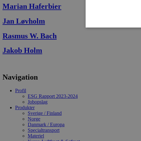
Marian Haferbier
Jan Løvholm
Rasmus W. Bach
Jakob Holm
Absolut nødvendige cookies
kan ikke bruges korrekt ude
Navn
Navigation
VISITOR_PRIVACY_METAD
Profil
ESG Rapport 2023-2024
Jobopslag
CookieScriptConsent
Produkter
Sverige / Finland
Norge
Danmark / Europa
Specialtransport
Materiel
Ud
Navn
D