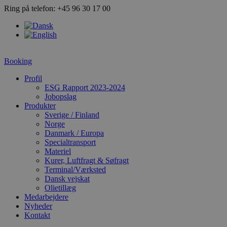
Videre
Ring på telefon: +45 96 30 17 00
til
indhold
Booking
Profil
ESG Rapport 2023-2024
Jobopslag
Produkter
Sverige / Finland
Norge
Danmark / Europa
Specialtransport
Materiel
Kurer, Luftfragt & Søfragt
Terminal/Værksted
Dansk vejskat
Olietillæg
Medarbejdere
Nyheder
Kontakt