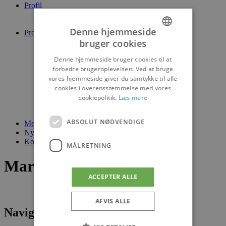
Profil
ESG Rapport 2023-2024
Jobopslag
Denne hjemmeside
Produkter
Sverige / Finland
bruger cookies
DANISH
Norge
Denne hjemmeside bruger cookies til at
Danmark / Europa
ENGLISH
Specialtransport
forbedre brugeroplevelsen. Ved at bruge
Materiel
vores hjemmeside giver du samtykke til alle
Kurer, Luftfragt & Søfragt
cookies i overensstemmelse med vores
Terminal/Værksted
cookiepolitik.
Læs mere
Dansk vejskat
Olietillæg
ABSOLUT NØDVENDIGE
Medarbejdere
Nyheder
Kontakt
MÅLRETNING
Marianne K. Hesselvig
ACCEPTER ALLE
AFVIS ALLE
Navigation