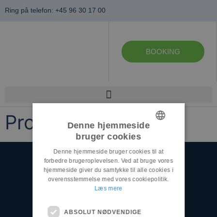
Ring på telefon: +45 96 30 17 00
BOOKING
Produkter
Denne hjemmeside
bruger cookies
DANISH
Denne hjemmeside bruger cookies til at
ENGLISH
forbedre brugeroplevelsen. Ved at bruge vores
hjemmeside giver du samtykke til alle cookies i
overensstemmelse med vores cookiepolitik.
Læs mere
ABSOLUT NØDVENDIGE