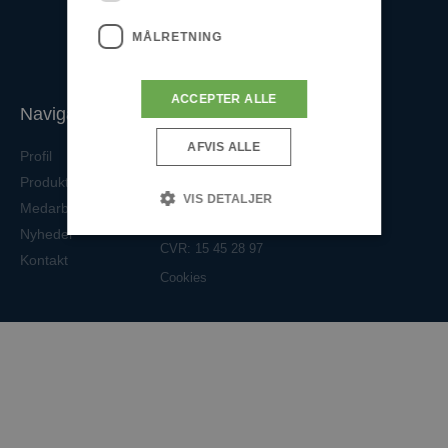
MÅLRETNING
ACCEPTER ALLE
Navigation
Uni-Way A/S
AFVIS ALLE
Mineralvej 31
Profil
DK-9220 Aalborg Øst
Produkter
VIS DETALJER
Tlf. +45 96 30 17 00
Medarbejdere
uni-way@uni-way.com
Nyheder
CVR: 15 45 28 97
Kontakt
Absolut nødvendige
Cookies
Målretning
Absolut nødvendige cookies muliggør
hjemmesidens grundlæggende funktionalitet såsom
brugerlogin og kontoadministration. Hjemmesiden
kan ikke bruges korrekt uden de absolut
nødvendige cookies.
Udbyder /
Navn
Udløbsdato
Domæne