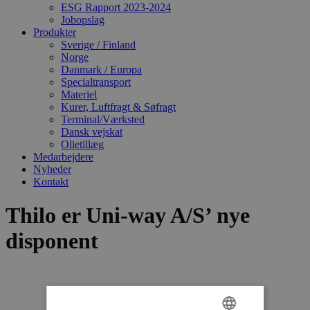
ESG Rapport 2023-2024
Jobopslag
Produkter
Sverige / Finland
Norge
Danmark / Europa
Specialtransport
Materiel
Kurer, Luftfragt & Søfragt
Terminal/Værksted
Dansk vejskat
Olietillæg
Medarbejdere
Nyheder
Kontakt
Thilo er Uni-way A/S’ nye
disponent