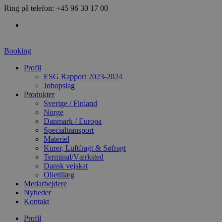
Videre
Ring på telefon: +45 96 30 17 00
til
indhold
Booking
Profil
ESG Rapport 2023-2024
Jobopslag
Produkter
Sverige / Finland
Norge
Danmark / Europa
Specialtransport
Materiel
Kurer, Luftfragt & Søfragt
Terminal/Værksted
Dansk vejskat
Olietillæg
Medarbejdere
Nyheder
Kontakt
Profil