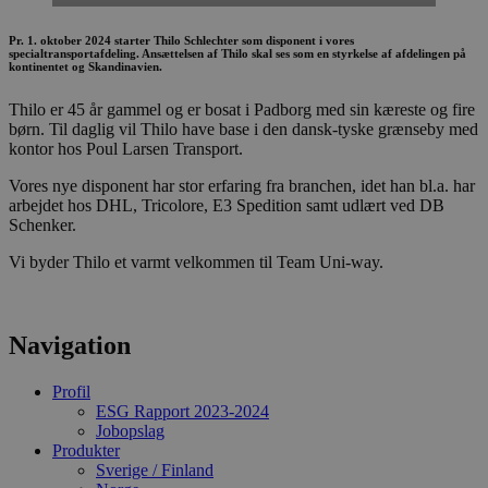
Absolut nødvendige
Målretning
Pr. 1. oktober 2024 starter Thilo Schlechter som disponent i vores
specialtransportafdeling. Ansættelsen af Thilo skal ses som en styrkelse af afdelingen på
kontinentet og Skandinavien.
Absolut nødvendige cookies muliggør
hjemmesidens grundlæggende funktionalitet
såsom brugerlogin og kontoadministration.
Thilo er 45 år gammel og er bosat i Padborg med sin kæreste og fire
Hjemmesiden kan ikke bruges korrekt uden de
børn. Til daglig vil Thilo have base i den dansk-tyske grænseby med
absolut nødvendige cookies.
kontor hos Poul Larsen Transport.
Udbyder /
Navn
Udløbsdato
B
Vores nye disponent har stor erfaring fra branchen, idet han bl.a. har
Domæne
arbejdet hos DHL, Tricolore, E3 Spedition samt udlært ved DB
VISITOR_PRIVACY_METADATA
5 måneder
D
YouTube
Schenker.
3 uger
b
.youtube.com
g
Vi byder Thilo et varmt velkommen til Team Uni-way.
b
s
p
f
i
Navigation
m
w
D
r
Profil
d
ESG Rapport 2023-2024
b
Jobopslag
s
Produkter
f
p
Sverige / Finland
b