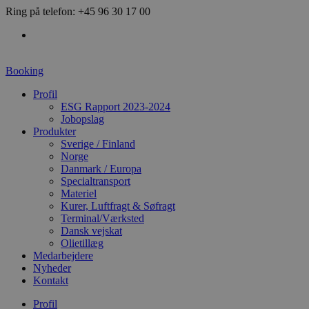
Videre
Ring på telefon: +45 96 30 17 00
til
indhold
Booking
Profil
ESG Rapport 2023-2024
Jobopslag
Produkter
Sverige / Finland
Norge
Danmark / Europa
Specialtransport
Materiel
Kurer, Luftfragt & Søfragt
Terminal/Værksted
Dansk vejskat
Olietillæg
Medarbejdere
Nyheder
Kontakt
Profil