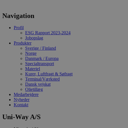
CookieScriptConsent
4 uger 2
D
CookieScript
dage
b
uniway.dk
C
Navigation
S
t
a
Profil
p
ESG Rapport 2023-2024
o
ti
Jobopslag
b
Produkter
D
Sverige / Finland
n
a
Norge
S
Danmark / Europa
c
Specialtransport
f
Materiel
k
Kurer, Luftfragt & Søfragt
Terminal/Værksted
Dansk vejskat
Olietillæg
Medarbejdere
Nyheder
Kontakt
Udbyder /
Navn
Udløbsdato
Beskrivels
Domæne
Uni-Way A/S
YSC
Session
Denne coo
Google LLC
indstilles a
.youtube.com