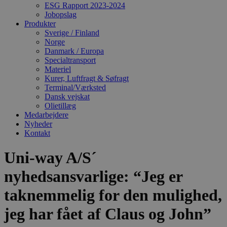
ESG Rapport 2023-2024
Jobopslag
Produkter
Sverige / Finland
Norge
Danmark / Europa
Specialtransport
Materiel
Kurer, Luftfragt & Søfragt
Terminal/Værksted
Dansk vejskat
Olietillæg
Medarbejdere
Nyheder
Kontakt
Uni-way A/S´
nyhedsansvarlige: “Jeg er
taknemmelig for den mulighed,
jeg har fået af Claus og John”