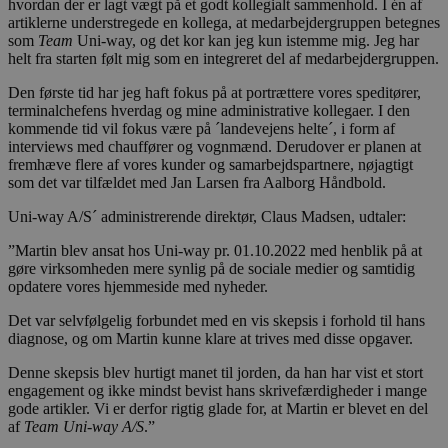
hvordan der er lagt vægt på et godt kollegialt sammenhold. I én af
artiklerne understregede en kollega, at medarbejdergruppen betegnes
Udbyder /
Navn
Udløbsdato
B
som
Team
Uni-way, og det kor kan jeg kun istemme mig. Jeg har
Domæne
helt fra starten følt mig som en integreret del af medarbejdergruppen.
VISITOR_PRIVACY_METADATA
5 måneder
D
YouTube
3 uger
b
.youtube.com
Den første tid har jeg haft fokus på at portrættere vores speditører,
g
terminalchefens hverdag og mine administrative kollegaer. I den
b
kommende tid vil fokus være på ´landevejens helte´, i form af
s
p
interviews med chauffører og vognmænd. Derudover er planen at
f
fremhæve flere af vores kunder og samarbejdspartnere, nøjagtigt
i
som det var tilfældet med Jan Larsen fra Aalborg Håndbold.
m
w
D
Uni-way A/S´ administrerende direktør, Claus Madsen, udtaler:
r
d
”Martin blev ansat hos Uni-way pr. 01.10.2022 med henblik på at
b
gøre virksomheden mere synlig på de sociale medier og samtidig
s
f
opdatere vores hjemmeside med nyheder.
p
b
Det var selvfølgelig forbundet med en vis skepsis i forhold til hans
p
diagnose, og om Martin kunne klare at trives med disse opgaver.
o
o
i
Denne skepsis blev hurtigt manet til jorden, da han har vist et stort
s
engagement og ikke mindst bevist hans skrivefærdigheder i mange
p
gode artikler. Vi er derfor rigtig glade for, at Martin er blevet en del
b
i
af
Team Uni-way A/S
.”
s