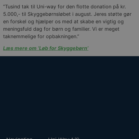
brugerlogin og kontoadministration. Hjemmesiden
”Tusind tak til Uni-way for den flotte donation på kr.
kan ikke bruges korrekt uden de absolut
nødvendige cookies.
5.000,- til Skyggebørnsløbet i august. Jeres støtte gør
en forskel og hjælper os med at skabe en vigtig og
Udbyder /
Navn
Udløbsdato
Domæne
meningsfuld dag for børn og familier. Vi er meget
VISITOR_PRIVACY_METADATA
YouTube
5 måneder 3
taknemmelige for opbakningen.”
.youtube.com
uger
Læs mere om ’Løb for Skyggebørn’